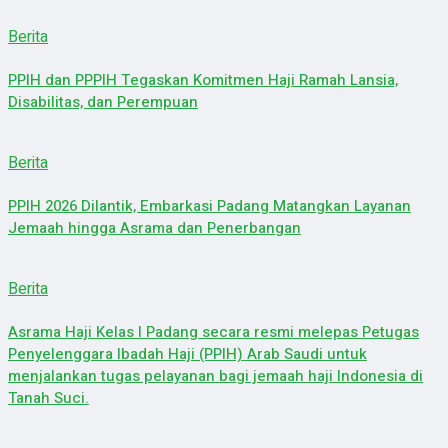
Berita
PPIH dan PPPIH Tegaskan Komitmen Haji Ramah Lansia,
Disabilitas, dan Perempuan
Berita
PPIH 2026 Dilantik, Embarkasi Padang Matangkan Layanan
Jemaah hingga Asrama dan Penerbangan
Berita
Asrama Haji Kelas I Padang secara resmi melepas Petugas
Penyelenggara Ibadah Haji (PPIH) Arab Saudi untuk
menjalankan tugas pelayanan bagi jemaah haji Indonesia di
Tanah Suci.