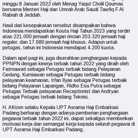
minggu 8 Januari 2022 oleh Menag Yaqut Cholil Qoumas
bersama Menteri Haji dan Umrah Arab Saudi Tawfiq F Al
Rabiah di Jeddah.
Hasil dari kesepakatan tersebut disampaikan bahwa
Indonesia mendapatkan Kouta Haji Tahun 2023 yang terdiri
atas 221.000 jemaah dengan rincian 203.320 jemaah haji
reguler, dan 17.680 jemaah haji khusus. Adapun untuk
petugas, tahun ini Indonesia mendapat 4.200 kuota.
Dalam apel pagi ini, juga diserahkan penghargaan kepada
PPNPN dengan kinerja terbaik tahun 2022 yang diraih oleh
Fatmawati sebagai Petugas terbaik bidang Pelayanan
Gedung, Kurniawan sebagai Petugas terbaik bidang
pelayanan keamanan, Irfan Ilyas sebagai Petugas terbaik
bidang Pelayanan Lapangan, Ridho Esa Putra sebagai
Petugas Terbaik pelayanan Receptionist dan Andryan
sebagai Petugas terbaik bidang Teknisi.
H. Afrizen selaku Kepala UPT Asrama Haji Embarkasi
Padang berharap dengan adanya pemberian penghargaan
pegawai terbaik tahun 2022 ini, dapat sekaligus memberikan
motivasi kerja dan semangat kerja kepada seluruh pegawai di
UPT Asrama Haji Embarkasi Padang.