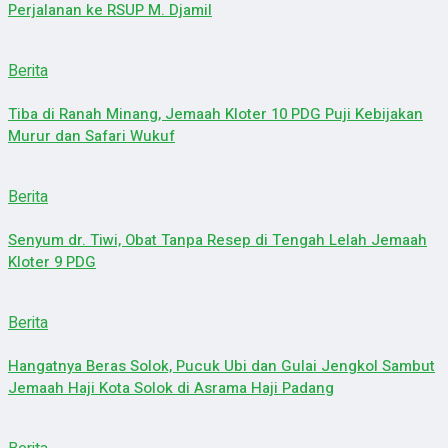
Perjalanan ke RSUP M. Djamil
Berita
Tiba di Ranah Minang, Jemaah Kloter 10 PDG Puji Kebijakan
Murur dan Safari Wukuf
Berita
Senyum dr. Tiwi, Obat Tanpa Resep di Tengah Lelah Jemaah
Kloter 9 PDG
Berita
Hangatnya Beras Solok, Pucuk Ubi dan Gulai Jengkol Sambut
Jemaah Haji Kota Solok di Asrama Haji Padang