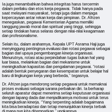
Ia juga menambahkan bahwa integritas harus tercermin
dalam perilaku dan etos kerja pegawai. Tidak hanya pada
saat melayani masyarakat, tetapi juga dalam menjaga
kepercayaan antar rekan kerja dan pimpinan. Dr. Afrizen
menegaskan, pegawai Kementerian Agama memiliki
tanggung jawab moral dan spiritual yang tinggi, sehingga
setiap tindakan harus selaras dengan nilai-nilai keagamaan
dan profesionalisme.
Selain itu, dalam arahannya, Kepala UPT Asrama Haji juga
menyinggung pentingnya evaluasi dan rotasi pegawai sebagai
bagian dari upaya pengembangan kinerja organisasi.
Menurutnya, rotasi atau perpindahan tugas bukan hal yang
luar biasa, melainkan bagian dari mekanisme untuk
meningkatkan kapasitas dan pengalaman pegawai. “rotasi
adalah bentuk penyegaran dan kesempatan untuk belajar hal
baru di lingkungan kerja yang berbeda,” tegasnya.
Dr. Afrizen juga mendorong setiap pegawai untuk memaknai
proses evaluasi sebagai sarana perbaikan diri. Ia berharap
seluruh aparatur dapat menerima setiap keputusan organisasi
dengan lapang dada dan menjadikannya motivasi untuk terus
meningkatkan kinerja. “Yang terpenting adalah bagaimana
kita bisa beradaptasi dan tetap menunjukkan kinerja terbaik
di mana pun kita ditempatkan,” ungkapnya.