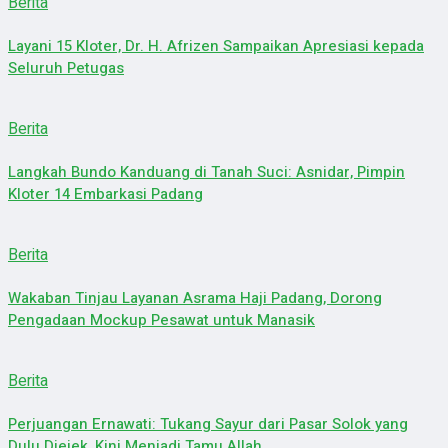
Berita
Layani 15 Kloter, Dr. H. Afrizen Sampaikan Apresiasi kepada
Seluruh Petugas
Berita
Langkah Bundo Kanduang di Tanah Suci: Asnidar, Pimpin
Kloter 14 Embarkasi Padang
Berita
Wakaban Tinjau Layanan Asrama Haji Padang, Dorong
Pengadaan Mockup Pesawat untuk Manasik
Berita
Perjuangan Ernawati: Tukang Sayur dari Pasar Solok yang
Dulu Diejek, Kini Menjadi Tamu Allah