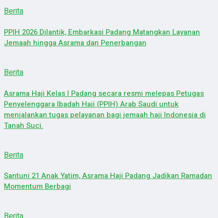
Berita
PPIH 2026 Dilantik, Embarkasi Padang Matangkan Layanan
Jemaah hingga Asrama dan Penerbangan
Berita
Asrama Haji Kelas I Padang secara resmi melepas Petugas
Penyelenggara Ibadah Haji (PPIH) Arab Saudi untuk
menjalankan tugas pelayanan bagi jemaah haji Indonesia di
Tanah Suci.
Berita
Santuni 21 Anak Yatim, Asrama Haji Padang Jadikan Ramadan
Momentum Berbagi
Berita