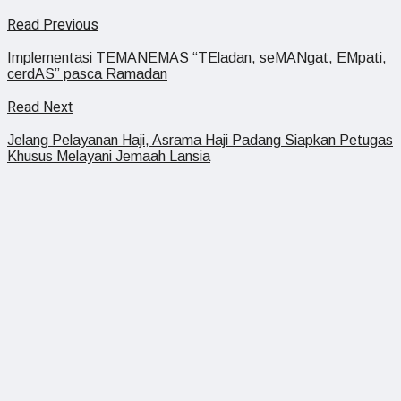
Read Previous
Implementasi TEMANEMAS “TEladan, seMANgat, EMpati,
cerdAS” pasca Ramadan
Read Next
Jelang Pelayanan Haji, Asrama Haji Padang Siapkan Petugas
Khusus Melayani Jemaah Lansia