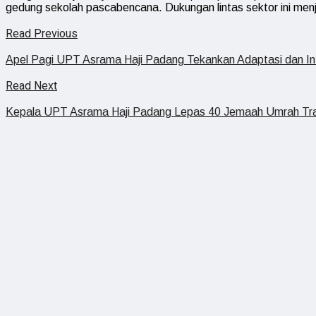
gedung sekolah pascabencana. Dukungan lintas sektor ini me
Read Previous
Apel Pagi UPT Asrama Haji Padang Tekankan Adaptasi dan In
Read Next
Kepala UPT Asrama Haji Padang Lepas 40 Jemaah Umrah Tra