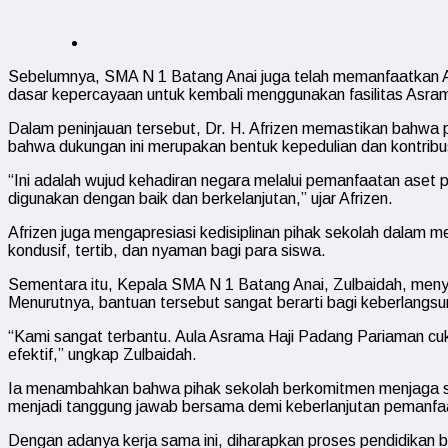
Sebelumnya, SMA N 1 Batang Anai juga telah memanfaatkan Aul
dasar kepercayaan untuk kembali menggunakan fasilitas Asram
Dalam peninjauan tersebut, Dr. H. Afrizen memastikan bahwa 
bahwa dukungan ini merupakan bentuk kepedulian dan kontrib
“Ini adalah wujud kehadiran negara melalui pemanfaatan aset
digunakan dengan baik dan berkelanjutan,” ujar Afrizen.
Afrizen juga mengapresiasi kedisiplinan pihak sekolah dalam 
kondusif, tertib, dan nyaman bagi para siswa.
Sementara itu, Kepala SMA N 1 Batang Anai, Zulbaidah, meny
Menurutnya, bantuan tersebut sangat berarti bagi keberlangs
“Kami sangat terbantu. Aula Asrama Haji Padang Pariaman cuk
efektif,” ungkap Zulbaidah.
Ia menambahkan bahwa pihak sekolah berkomitmen menjaga sel
menjadi tanggung jawab bersama demi keberlanjutan pemanfaat
Dengan adanya kerja sama ini, diharapkan proses pendidikan 