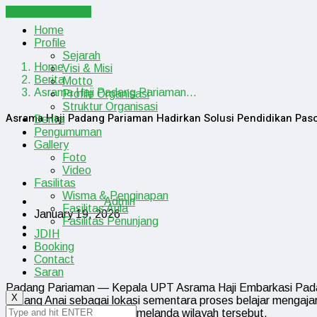
Cancel Preloader
Home
Profile
Sejarah
Home
Visi & Misi
Berita
Motto
Asrama Haji Padang Pariaman…
Profile Organisasi
Struktur Organisasi
Asrama Haji Padang Pariaman Hadirkan Solusi Pendidikan Pas
Berita
Pengumuman
Gallery
Foto
Video
Fasilitas
Wisma & Penginapan
Admin
Fasilitas Aula
January 19, 2026
Fasilitas Penunjang
JDIH
Booking
Contact
Saran
Padang Pariaman — Kepala UPT Asrama Haji Embarkasi Padang,
X
Batang Anai sebagai lokasi sementara proses belajar mengajar
bandang dan galodo yang melanda wilayah tersebut.