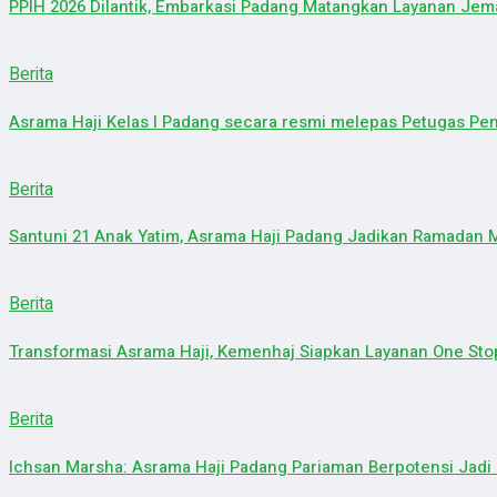
PPIH 2026 Dilantik, Embarkasi Padang Matangkan Layanan Je
Berita
Asrama Haji Kelas I Padang secara resmi melepas Petugas Peny
Berita
Santuni 21 Anak Yatim, Asrama Haji Padang Jadikan Ramadan
Berita
Transformasi Asrama Haji, Kemenhaj Siapkan Layanan One Sto
Berita
Ichsan Marsha: Asrama Haji Padang Pariaman Berpotensi Jadi