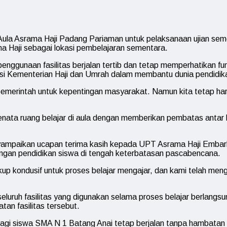
a Asrama Haji Padang Pariaman untuk pelaksanaan ujian semest
a Haji sebagai lokasi pembelajaran sementara.
penggunaan fasilitas berjalan tertib dan tetap memperhatikan 
usi Kementerian Haji dan Umrah dalam membantu dunia pendidik
 pemerintah untuk kepentingan masyarakat. Namun kita tetap h
menata ruang belajar di aula dengan memberikan pembatas antar 
ampaikan ucapan terima kasih kepada UPT Asrama Haji Embarkas
ungan pendidikan siswa di tengah keterbatasan pascabencana.
up kondusif untuk proses belajar mengajar, dan kami telah men
uruh fasilitas yang digunakan selama proses belajar berlang
an fasilitas tersebut.
bagi siswa SMA N 1 Batang Anai tetap berjalan tanpa hambatan