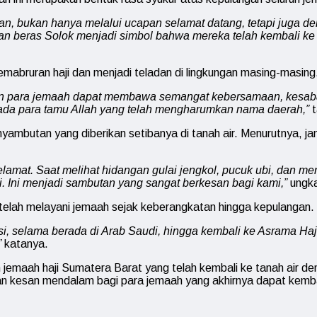
n, bukan hanya melalui ucapan selamat datang, tetapi juga 
 dan beras Solok menjadi simbol bahwa mereka telah kembali k
emabruran haji dan menjadi teladan di lingkungan masing-masing
dan para jemaah dapat membawa semangat kebersamaan, kesaba
ada para tamu Allah yang telah mengharumkan nama daerah,”
t
yambutan yang diberikan setibanya di tanah air. Menurutnya, j
elamat. Saat melihat hidangan gulai jengkol, pucuk ubi, dan m
 Ini menjadi sambutan yang sangat berkesan bagi kami,”
ungka
telah melayani jemaah sejak keberangkatan hingga kepulangan.
si, selama berada di Arab Saudi, hingga kembali ke Asrama Ha
”
katanya.
jemaah haji Sumatera Barat yang telah kembali ke tanah air 
kan kesan mendalam bagi para jemaah yang akhirnya dapat kemb