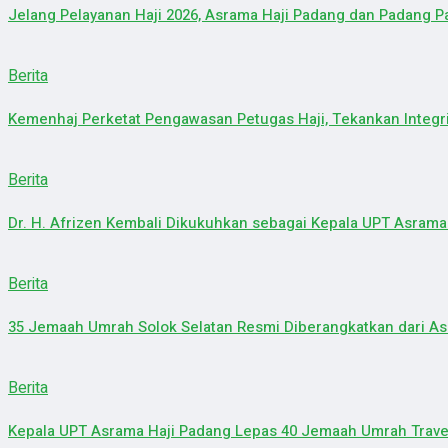
Jelang Pelayanan Haji 2026, Asrama Haji Padang dan Padang 
Berita
Kemenhaj Perketat Pengawasan Petugas Haji, Tekankan Integr
Berita
Dr. H. Afrizen Kembali Dikukuhkan sebagai Kepala UPT Asrama
Berita
35 Jemaah Umrah Solok Selatan Resmi Diberangkatkan dari As
Berita
Kepala UPT Asrama Haji Padang Lepas 40 Jemaah Umrah Trave