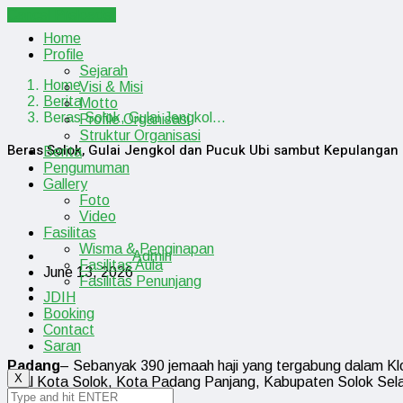
Cancel Preloader
Home
Profile
Sejarah
Home
Visi & Misi
Berita
Motto
Beras Solok, Gulai Jengkol…
Profile Organisasi
Struktur Organisasi
Beras Solok, Gulai Jengkol dan Pucuk Ubi sambut Kepulangan 
Berita
Pengumuman
Gallery
Foto
Video
Fasilitas
Wisma & Penginapan
Admin
Fasilitas Aula
June 13, 2026
Fasilitas Penunjang
JDIH
Booking
Contact
Saran
Padang
– Sebanyak 390 jemaah haji yang tergabung dalam K
X
asal Kota Solok, Kota Padang Panjang, Kabupaten Solok Sela
Sabtu (13/6/2026).