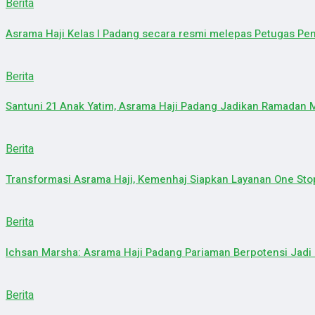
Berita
Asrama Haji Kelas I Padang secara resmi melepas Petugas Peny
Berita
Santuni 21 Anak Yatim, Asrama Haji Padang Jadikan Ramadan
Berita
Transformasi Asrama Haji, Kemenhaj Siapkan Layanan One Sto
Berita
Ichsan Marsha: Asrama Haji Padang Pariaman Berpotensi Jadi
Berita