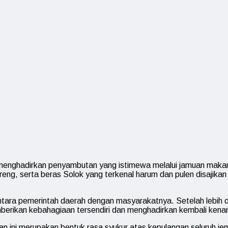
 menghadirkan penyambutan yang istimewa melalui jamuan mak
oreng, serta beras Solok yang terkenal harum dan pulen disajik
ara pemerintah daerah dengan masyarakatnya. Setelah lebih da
erikan kebahagiaan tersendiri dan menghadirkan kembali kena
 ini merupakan bentuk rasa syukur atas kepulangan seluruh j