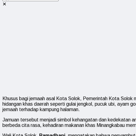
✕
Khusus bagi jemaah asal Kota Solok, Pemerintah Kota Solok
hidangan khas daerah seperti gulai jengkol, pucuk ubi, ayam g
jemaah terhadap kampung halaman.
Jamuan tersebut menjadi simbol kehangatan dan kedekatan ant
berbeda cita rasa, kehadiran makanan khas Minangkabau memb
Wali Kota Solok,
Ramadhani
, mengatakan bahwa penyambutan