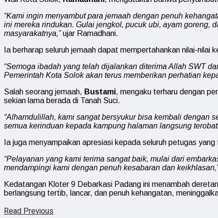
“Kami ingin menyambut para jemaah dengan penuh kehangata
ini mereka rindukan. Gulai jengkol, pucuk ubi, ayam goreng,
masyarakatnya,”
ujar Ramadhani.
Ia berharap seluruh jemaah dapat mempertahankan nilai-nilai k
“Semoga ibadah yang telah dijalankan diterima Allah SWT 
Pemerintah Kota Solok akan terus memberikan perhatian kep
Salah seorang jemaah,
Bustami
, mengaku terharu dengan pen
sekian lama berada di Tanah Suci.
“Alhamdulillah, kami sangat bersyukur bisa kembali dengan s
semua kerinduan kepada kampung halaman langsung terobati.
Ia juga menyampaikan apresiasi kepada seluruh petugas yang 
“Pelayanan yang kami terima sangat baik, mulai dari embarka
mendampingi kami dengan penuh kesabaran dan keikhlasan,
Kedatangan Kloter 9 Debarkasi Padang ini menambah deretan 
berlangsung tertib, lancar, dan penuh kehangatan, meninggal
Read Previous