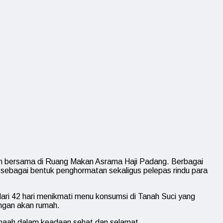
an bersama di Ruang Makan Asrama Haji Padang. Berbagai
an sebagai bentuk penghormatan sekaligus pelepas rindu para
ri 42 hari menikmati menu konsumsi di Tanah Suci yang
ngan akan rumah.
emaah dalam keadaan sehat dan selamat.