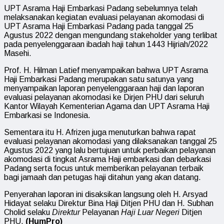
UPT Asrama Haji Embarkasi Padang sebelumnya telah
melaksanakan kegiatan evaluasi pelayanan akomodasi di
UPT Asrama Haji Embarkasi Padang pada tanggal 25
Agustus 2022 dengan mengundang stakeholder yang terlibat
pada penyelenggaraan ibadah haji tahun 1443 Hijriah/2022
Masehi.
Prof. H. Hilman Latief menyampaikan bahwa UPT Asrama
Haji Embarkasi Padang merupakan satu satunya yang
menyampaikan laporan penyelenggaraan haji dan laporan
evaluasi pelayanan akomodasi ke Dirjen PHU dari seluruh
Kantor Wilayah Kementerian Agama dan UPT Asrama Haji
Embarkasi se Indonesia.
Sementara itu H. Afrizen juga menuturkan bahwa rapat
evaluasi pelayanan akomodasi yang dilaksanakan tanggal 25
Agustus 2022 yang lalu bertujuan untuk perbaikan pelayanan
akomodasi di tingkat Asrama Haji embarkasi dan debarkasi
Padang serta focus untuk memberikan pelayanan terbaik
bagi jamaah dan petugas haji ditahun yang akan datang.
Penyerahan laporan ini disaksikan langsung oleh H. Arsyad
Hidayat selaku Direktur Bina Haji Ditjen PHU dan H. Subhan
Cholid selaku
Direktur
Pelayanan
Haji Luar Negeri
Ditjen
PHU.
(HumPro)