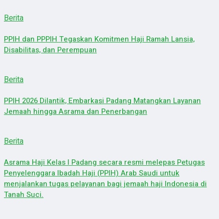
Berita
PPIH dan PPPIH Tegaskan Komitmen Haji Ramah Lansia,
Disabilitas, dan Perempuan
Berita
PPIH 2026 Dilantik, Embarkasi Padang Matangkan Layanan
Jemaah hingga Asrama dan Penerbangan
Berita
Asrama Haji Kelas I Padang secara resmi melepas Petugas
Penyelenggara Ibadah Haji (PPIH) Arab Saudi untuk
menjalankan tugas pelayanan bagi jemaah haji Indonesia di
Tanah Suci.