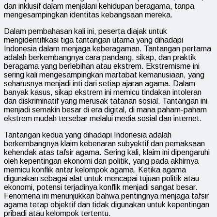
dan inklusif dalam menjalani kehidupan beragama, tanpa
mengesampingkan identitas kebangsaan mereka.
Dalam pembahasan kali ini, peserta diajak untuk
mengidentifikasi tiga tantangan utama yang dihadapi
Indonesia dalam menjaga keberagaman. Tantangan pertama
adalah berkembangnya cara pandang, sikap, dan praktik
beragama yang berlebihan atau ekstrem. Ekstremisme ini
sering kali mengesampingkan martabat kemanusiaan, yang
seharusnya menjadi inti dari setiap ajaran agama. Dalam
banyak kasus, sikap ekstrem ini memicu tindakan intoleran
dan diskriminatif yang merusak tatanan sosial. Tantangan ini
menjadi semakin besar di era digital, di mana paham-paham
ekstrem mudah tersebar melalui media sosial dan internet.
Tantangan kedua yang dihadapi Indonesia adalah
berkembangnya klaim kebenaran subyektif dan pemaksaan
kehendak atas tafsir agama. Sering kali, klaim ini dipengaruhi
oleh kepentingan ekonomi dan politik, yang pada akhirnya
memicu konflik antar kelompok agama. Ketika agama
digunakan sebagai alat untuk mencapai tujuan politik atau
ekonomi, potensi terjadinya konflik menjadi sangat besar.
Fenomena ini menunjukkan bahwa pentingnya menjaga tafsir
agama tetap objektif dan tidak digunakan untuk kepentingan
pribadi atau kelompok tertentu.