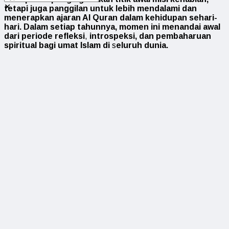
✕
tetapi juga panggilan untuk lebih mendalami dan
menerapkan ajaran Al Quran dalam kehidupan sehari-
hari. Dalam setiap tahunnya, momen ini menandai awal
dari periode refleksi
,
introspeksi, dan pembaharuan
spiritual bagi umat Islam di
s
eluruh dunia.