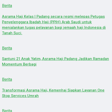
Berita
Asrama Haji Kelas I Padang secara resmi melepas Petugas
Penyelenggara Ibadah Haji (PPIH) Arab Saudi untuk
menjalankan tugas pelayanan bagi jemaah haji Indonesia di
Tanah Suci.
Berita
Santuni 21 Anak Yatim, Asrama Haji Padang Jadikan Ramadan
Momentum Berbagi
Berita
Transformasi Asrama Haji, Kemenhaj Siapkan Layanan One
Stop Services Umrah
Berita