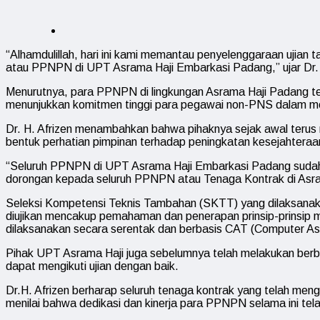
“Alhamdulillah, hari ini kami memantau penyelenggaraan ujia
atau PPNPN di UPT Asrama Haji Embarkasi Padang,” ujar Dr. H.
Menurutnya, para PPNPN di lingkungan Asrama Haji Padang telah
menunjukkan komitmen tinggi para pegawai non-PNS dalam men
Dr. H. Afrizen menambahkan bahwa pihaknya sejak awal terus 
bentuk perhatian pimpinan terhadap peningkatan kesejahter
“Seluruh PPNPN di UPT Asrama Haji Embarkasi Padang sudah m
dorongan kepada seluruh PPNPN atau Tenaga Kontrak di Asram
Seleksi Kompetensi Teknis Tambahan (SKTT) yang dilaksanak
diujikan mencakup pemahaman dan penerapan prinsip-prinsip m
dilaksanakan secara serentak dan berbasis CAT (Computer Ass
Pihak UPT Asrama Haji juga sebelumnya telah melakukan berb
dapat mengikuti ujian dengan baik.
Dr.H. Afrizen berharap seluruh tenaga kontrak yang telah meng
menilai bahwa dedikasi dan kinerja para PPNPN selama ini tela