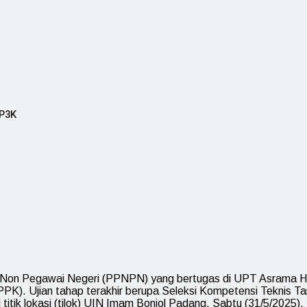
 P3K
Non Pegawai Negeri (PPNPN) yang bertugas di UPT Asrama Haj
PPPK). Ujian tahap terakhir berupa Seleksi Kompetensi Teknis
tik lokasi (tilok) UIN Imam Bonjol Padang, Sabtu (31/5/2025).