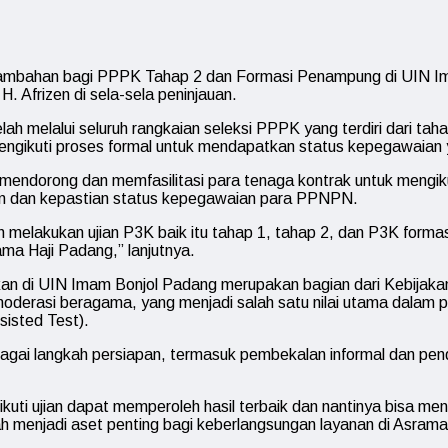
n tambahan bagi PPPK Tahap 2 dan Formasi Penampung di UIN Im
 Afrizen di sela-sela peninjauan.
 melalui seluruh rangkaian seleksi PPPK yang terdiri dari tahap
gikuti proses formal untuk mendapatkan status kepegawaian y
mendorong dan memfasilitasi para tenaga kontrak untuk mengiku
aan dan kepastian status kepegawaian para PPNPN.
elakukan ujian P3K baik itu tahap 1, tahap 2, dan P3K formasi
a Haji Padang,” lanjutnya.
an di UIN Imam Bonjol Padang merupakan bagian dari Kebijak
oderasi beragama, yang menjadi salah satu nilai utama dalam p
isted Test).
agai langkah persiapan, termasuk pembekalan informal dan pe
ikuti ujian dapat memperoleh hasil terbaik dan nantinya bisa me
h menjadi aset penting bagi keberlangsungan layanan di Asrama 