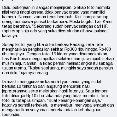
Dulu, pekerjaan ini sangat menjanjikan. Setiap foto memiliki
nilai yang tinggi karena tidak banyak orang yang memiliki
kamera. Namun, zaman terus berubah. Kini, hampir setiap
orang membawa ponsel berkamera. Meski begitu, Las Kardi
tetap bertahan. “Sekarang sudah banyak saingan dari HP,
tapi tetap saja ada yang suka dicetak dan dibawa pulang,”
katanya.
Setiap kloter yang tiba di Embarkasi Padang, rata-rata
menghasilkan penghasilan sekitar Rp300 ribu hingga Rp400
ribu baginya. Dengan total 15 kloter yang diberangkatkan,
Las Kardi bisa mengumpulkan sekitar enam juta rupiah setiap
musim haji. Namun, ia tidak pernah melihat angka itu sebagai
tujuan utama. “Kalau soal uang, mungkin saya sudah pensiun
dari dulu,” ujarnya tenang.
Ia masih menggunakan kamera type canon yang sudah
berusia 10 tahunan dan langsung mencetak hasil
jepretarannya serta meletakan hasil fotonya. Satu lembar
foto dihargai Rp10 ribu. Jika ada yang tidak membeli, foto-
foto itu tetap ia simpan. “Buat kenang-kenangan saja,”
katanya sambil terkekeh. Ia menyebut, menyapa jemaah dan
mengabadikan senyuman mereka adalah kebahagiaan
tersendiri.