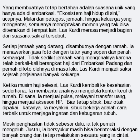
Yang membuatnya tetap bertahan adalah suasana unik yang
hanya ada di embarkasi. “Ekosistem haji hidup di sini,”
ucapnya. Mulai dari petugas, jemaah, hingga keluarga yang
mengantar, semuanya menciptakan momen yang tak bisa
ditemukan di tempat lain. Las Kardi merasa menjadi bagian
dari suasana sakral tersebut.
Setiap jemaah yang datang, disambutnya dengan ramah. Ia
menawarkan jasa foto dengan tutur yang sopan dan penuh
semangat. Tidak sedikit jemaah yang mengenalnya karena
telah berkali-kali berangkat haji dari Embarkasi Padang dan
pernah difoto olehnya di masa lalu. Las Kardi menjadi saksi
sejarah perjalanan banyak keluarga.
Ketika musim haji selesai, Las Kardi kembali ke keseharian
sederhana. Ia membantu anaknya mengelola konter kecil di
rumah. Di sana, ia menjual pulsa, melayani transfer uang,
hingga menjual aksesori HP. “Biar tetap sibuk, biar otak
dipakai,” katanya. Ia meyakini, sibuk bekerja adalah cara
terbaik untuk menjaga ingatan dan kebugaran tubuh.
Meski penghasilan tidak sebesar dulu, ia tak pernah
mengeluh. Justru, ia bersyukur masih bisa berinteraksi dengan
banyak orang dan tetap melakukan sesuatu yang ia cintai.