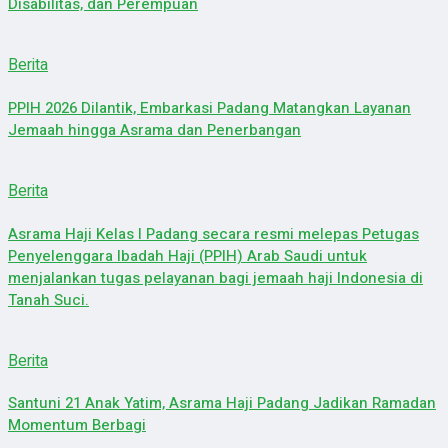
Disabilitas, dan Perempuan
Berita
PPIH 2026 Dilantik, Embarkasi Padang Matangkan Layanan
Jemaah hingga Asrama dan Penerbangan
Berita
Asrama Haji Kelas I Padang secara resmi melepas Petugas
Penyelenggara Ibadah Haji (PPIH) Arab Saudi untuk
menjalankan tugas pelayanan bagi jemaah haji Indonesia di
Tanah Suci.
Berita
Santuni 21 Anak Yatim, Asrama Haji Padang Jadikan Ramadan
Momentum Berbagi