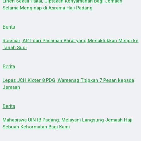
Linen Sekali Pakai, Ciptakan Kenyamanan bagi Jemaah
Selama Menginap di Asrama Haji Padang
Berita
Rosmiar, ART dari Pasaman Barat yang Menaklukkan Mimpi ke
Tanah Suci
Berita
Lepas JCH Kloter 8 PDG, Wamenag Titipkan 7 Pesan kepada
Jemaah
Berita
Mahasiswa UIN IB Padang: Melayani Langsung Jemaah Haji
Sebuah Kehormatan Bagi Kami