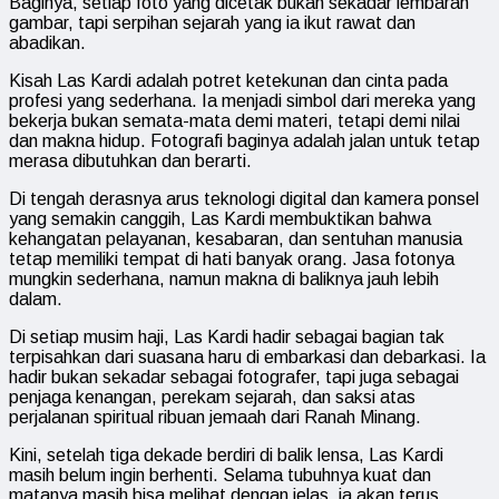
Baginya, setiap foto yang dicetak bukan sekadar lembaran
gambar, tapi serpihan sejarah yang ia ikut rawat dan
abadikan.
Kisah Las Kardi adalah potret ketekunan dan cinta pada
profesi yang sederhana. Ia menjadi simbol dari mereka yang
bekerja bukan semata-mata demi materi, tetapi demi nilai
dan makna hidup. Fotografi baginya adalah jalan untuk tetap
merasa dibutuhkan dan berarti.
Di tengah derasnya arus teknologi digital dan kamera ponsel
yang semakin canggih, Las Kardi membuktikan bahwa
kehangatan pelayanan, kesabaran, dan sentuhan manusia
tetap memiliki tempat di hati banyak orang. Jasa fotonya
mungkin sederhana, namun makna di baliknya jauh lebih
dalam.
Di setiap musim haji, Las Kardi hadir sebagai bagian tak
terpisahkan dari suasana haru di embarkasi dan debarkasi. Ia
hadir bukan sekadar sebagai fotografer, tapi juga sebagai
penjaga kenangan, perekam sejarah, dan saksi atas
perjalanan spiritual ribuan jemaah dari Ranah Minang.
Kini, setelah tiga dekade berdiri di balik lensa, Las Kardi
masih belum ingin berhenti. Selama tubuhnya kuat dan
matanya masih bisa melihat dengan jelas, ia akan terus