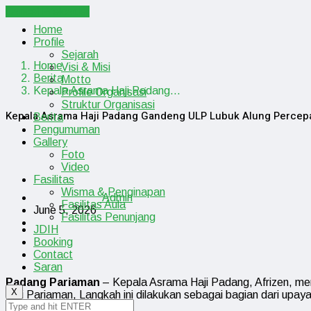
Cancel Preloader
Home
Profile
Sejarah
Home
Visi & Misi
Berita
Motto
Kepala Asrama Haji Padang…
Profile Organisasi
Struktur Organisasi
Kepala Asrama Haji Padang Gandeng ULP Lubuk Alung Percepat
Berita
Pengumuman
Gallery
Foto
Video
Fasilitas
Wisma & Penginapan
Admin
Fasilitas Aula
June 5, 2026
Fasilitas Penunjang
JDIH
Booking
Contact
Saran
Padang Pariaman
– Kepala Asrama Haji Padang, Afrizen, me
X
Haji Pariaman, Langkah ini dilakukan sebagai bagian dari upa