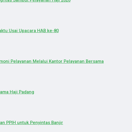
gritas Sambut Pelayanan Haji 2026
ktu Usai Upacara HAB ke-80
oni Pelayanan Melalui Kantor Pelayanan Bersama
rama Haji Padang
n PPIH untuk Penyintas Banjir