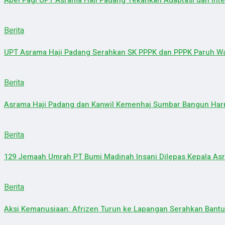
Apel Pagi UPT Asrama Haji Padang Tekankan Adaptasi dan Inte
Berita
UPT Asrama Haji Padang Serahkan SK PPPK dan PPPK Paruh Wa
Berita
Asrama Haji Padang dan Kanwil Kemenhaj Sumbar Bangun Harm
Berita
129 Jemaah Umrah PT Bumi Madinah Insani Dilepas Kepala As
Berita
Aksi Kemanusiaan: Afrizen Turun ke Lapangan Serahkan Bantua